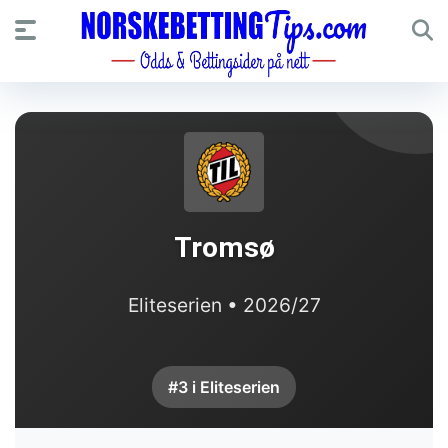
Tromsø
Eliteserien • 2026/27
#3 i Eliteserien