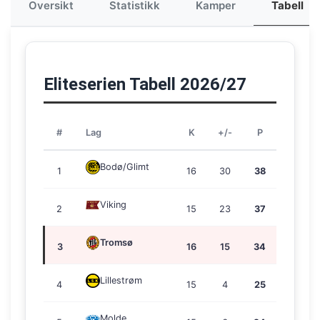
Oversikt
Statistikk
Kamper
Tabell
Eliteserien Tabell 2026/27
#
Lag
K
+/-
P
Bodø/Glimt
1
16
30
38
Viking
2
15
23
37
Tromsø
3
16
15
34
Lillestrøm
4
15
4
25
Molde