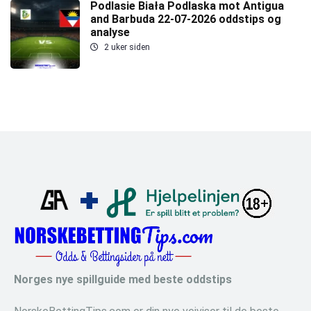
Podlasie Biała Podlaska mot Antigua
and Barbuda 22-07-2026 oddstips og
analyse
2 uker siden
Norges nye spillguide med beste oddstips