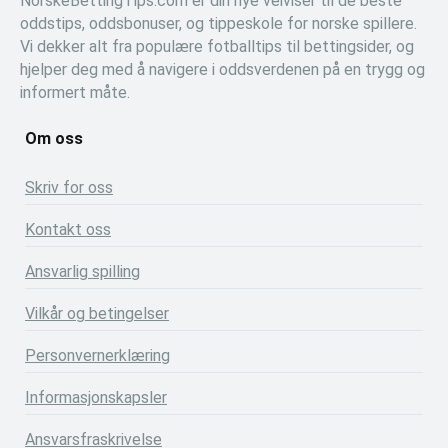
NorskeBettingTips.com er din nye veiviser til de beste
oddstips, oddsbonuser, og tippeskole for norske spillere.
Vi dekker alt fra populære fotballtips til bettingsider, og
hjelper deg med å navigere i oddsverdenen på en trygg og
informert måte.
Om oss
Skriv for oss
Kontakt oss
Ansvarlig spilling
Vilkår og betingelser
Personvernerklæring
Informasjonskapsler
Ansvarsfraskrivelse