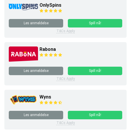
OnlySpins
Les anmeldelse
Spill nå!
T&Cs Apply
Rabona
Les anmeldelse
Spill nå!
T&Cs Apply
Wyns
Les anmeldelse
Spill nå!
T&Cs Apply