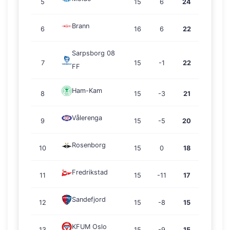
5
15
6
24
Brann
6
16
6
22
Sarpsborg 08
7
15
-1
22
FF
Ham-Kam
8
15
-3
21
Vålerenga
9
15
-5
20
Rosenborg
10
15
0
18
Fredrikstad
11
15
-11
17
Sandefjord
12
15
-8
15
KFUM Oslo
13
15
-9
15