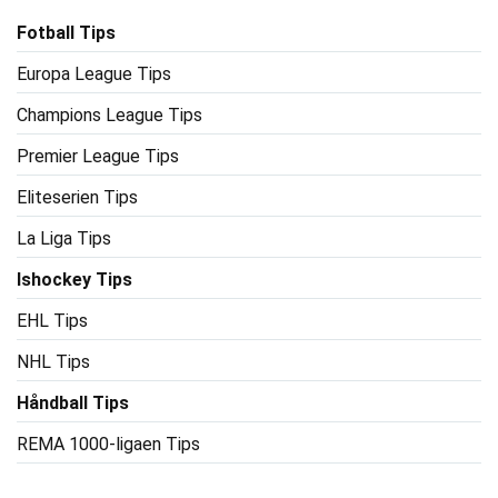
Fotball Tips
Europa League Tips
Champions League Tips
Premier League Tips
Eliteserien Tips
La Liga Tips
Ishockey Tips
EHL Tips
NHL Tips
Håndball Tips
REMA 1000-ligaen Tips