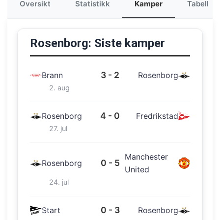
Oversikt
Statistikk
Kamper
Tabell
Rosenborg: Siste kamper
3 - 2
Brann
Rosenborg
2. aug
4 - 0
Rosenborg
Fredrikstad
27. jul
Manchester
0 - 5
Rosenborg
United
24. jul
0 - 3
Start
Rosenborg