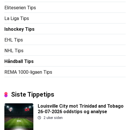
Eliteserien Tips
La Liga Tips
Ishockey Tips
EHL Tips
NHL Tips
Håndball Tips
REMA 1000-ligaen Tips
Siste Tippetips
Louisville City mot Trinidad and Tobago
26-07-2026 oddstips og analyse
2 uker siden