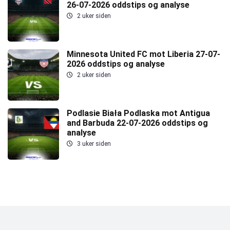
26-07-2026 oddstips og analyse
2 uker siden
Minnesota United FC mot Liberia 27-07-
2026 oddstips og analyse
2 uker siden
Podlasie Biała Podlaska mot Antigua
and Barbuda 22-07-2026 oddstips og
analyse
3 uker siden