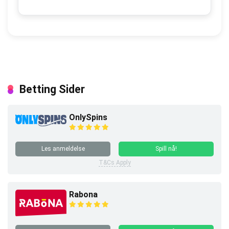
Betting Sider
OnlySpins
Les anmeldelse
Spill nå!
T&Cs Apply
Rabona