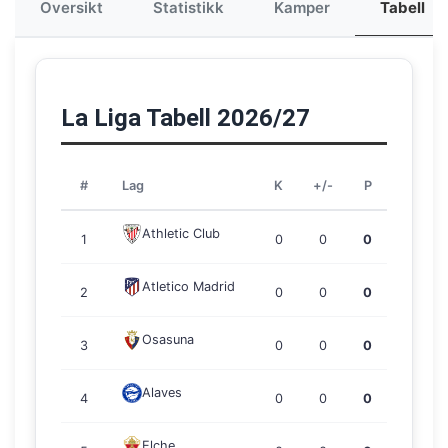
Oversikt
Statistikk
Kamper
Tabell
La Liga Tabell 2026/27
#
Lag
K
+/-
P
Athletic Club
1
0
0
0
Atletico Madrid
2
0
0
0
Osasuna
3
0
0
0
Alaves
4
0
0
0
Elche