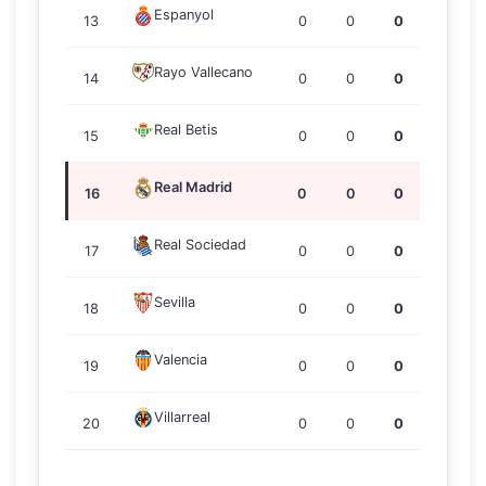
Espanyol
13
0
0
0
Rayo Vallecano
14
0
0
0
Real Betis
15
0
0
0
Real Madrid
16
0
0
0
Real Sociedad
17
0
0
0
Sevilla
18
0
0
0
Valencia
19
0
0
0
Villarreal
20
0
0
0