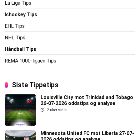
La Liga Tips
Ishockey Tips
EHL Tips
NHL Tips
Håndball Tips
REMA 1000-ligaen Tips
Siste Tippetips
Louisville City mot Trinidad and Tobago
26-07-2026 oddstips og analyse
2 uker siden
Minnesota United FC mot Liberia 27-07-
2026 oddstips og analyse