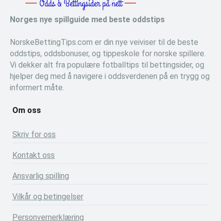
Norges nye spillguide med beste oddstips
NorskeBettingTips.com er din nye veiviser til de beste
oddstips, oddsbonuser, og tippeskole for norske spillere.
Vi dekker alt fra populære fotballtips til bettingsider, og
hjelper deg med å navigere i oddsverdenen på en trygg og
informert måte.
Om oss
Skriv for oss
Kontakt oss
Ansvarlig spilling
Vilkår og betingelser
Personvernerklæring