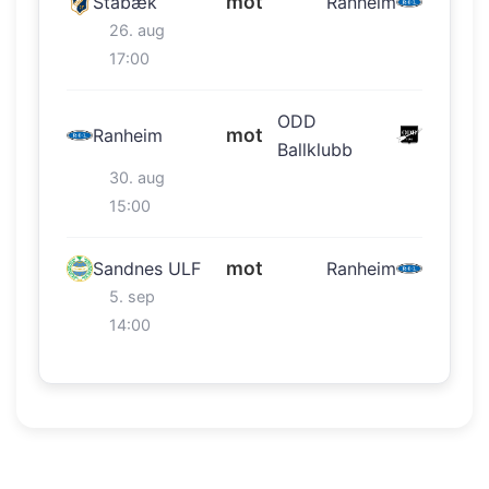
mot
Stabæk
Ranheim
26. aug
17:00
ODD
mot
Ranheim
Ballklubb
30. aug
15:00
mot
Sandnes ULF
Ranheim
5. sep
14:00