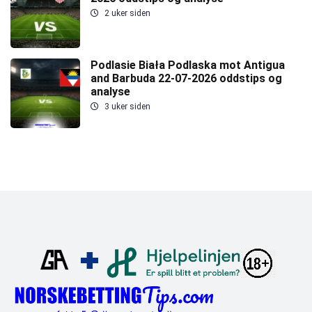
2 uker siden
Podlasie Biała Podlaska mot Antigua
and Barbuda 22-07-2026 oddstips og
analyse
3 uker siden