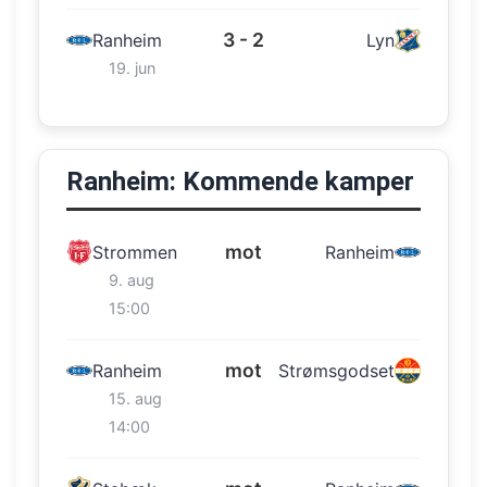
3 - 2
Ranheim
Lyn
19. jun
Ranheim: Kommende kamper
mot
Strommen
Ranheim
9. aug
15:00
mot
Ranheim
Strømsgodset
15. aug
14:00