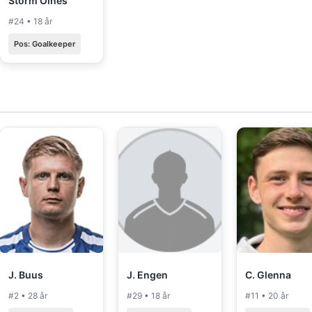
Storm Oines
#24 • 18 år
Pos: Goalkeeper
J. Buus
J. Engen
C. Glenna
#2 • 28 år
#29 • 18 år
#11 • 20 år