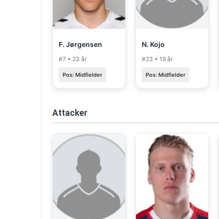
F. Jørgensen
N. Kojo
#7 • 23 år
#23 • 19 år
Pos: Midfielder
Pos: Midfielder
Attacker