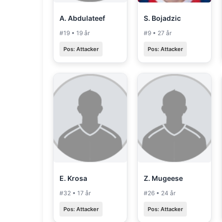
A. Abdulateef
S. Bojadzic
#19 • 19 år
#9 • 27 år
Pos: Attacker
Pos: Attacker
E. Krosa
Z. Mugeese
#32 • 17 år
#26 • 24 år
Pos: Attacker
Pos: Attacker