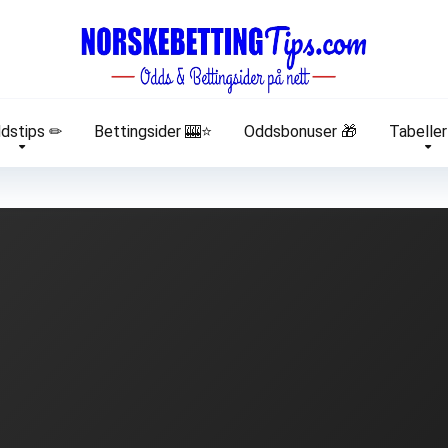
dstips ✏
Bettingsider 🎰⭐
Oddsbonuser 🎁
Tabeller