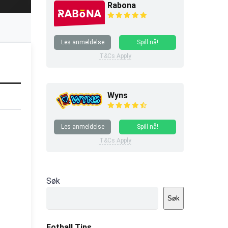
Rabona
Les anmeldelse
Spill nå!
T&Cs Apply
Wyns
Les anmeldelse
Spill nå!
T&Cs Apply
Søk
Søk
Fotball Tips