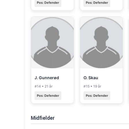
Pos: Defender
Pos: Defender
J. Gunnerød
O. Skau
#14 • 21 år
#15 • 19 år
Pos: Defender
Pos: Defender
Midfielder