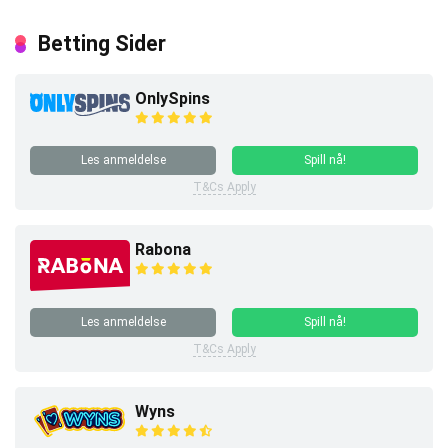
Betting Sider
OnlySpins
Les anmeldelse
Spill nå!
T&Cs Apply
Rabona
Les anmeldelse
Spill nå!
T&Cs Apply
Wyns