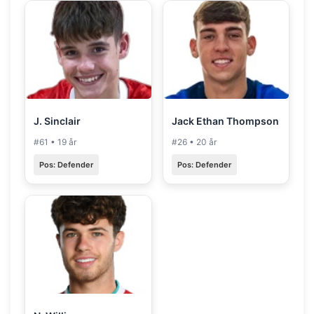
J. Sinclair
Jack Ethan Thompson
#61 • 19 år
#26 • 20 år
Pos: Defender
Pos: Defender