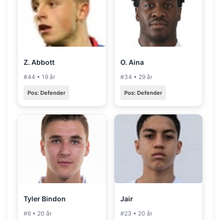
Z. Abbott
O. Aina
#44 • 19 år
#34 • 29 år
Pos: Defender
Pos: Defender
Tyler Bindon
Jair
#6 • 20 år
#23 • 20 år