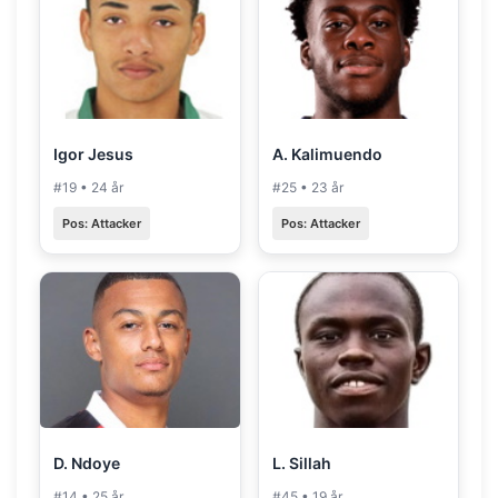
Igor Jesus
A. Kalimuendo
#19 • 24 år
#25 • 23 år
Pos: Attacker
Pos: Attacker
D. Ndoye
L. Sillah
#14 • 25 år
#45 • 19 år