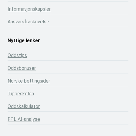
Informasjonskapsler
Ansvarsfraskrivelse
Nyttige lenker
Oddstips
Oddsbonuser
Norske bettingsider
Tippeskolen
Oddskalkulator
FPL AI-analyse