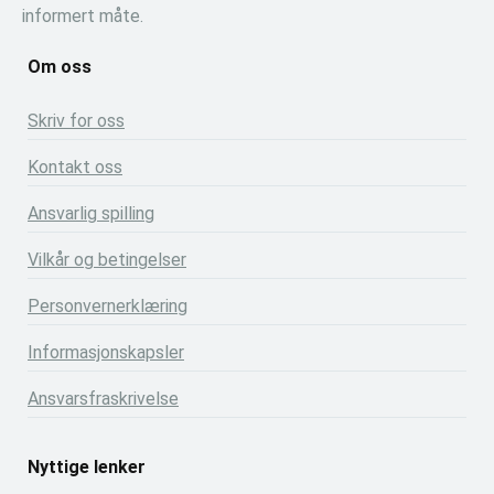
informert måte.
Om oss
Skriv for oss
Kontakt oss
Ansvarlig spilling
Vilkår og betingelser
Personvernerklæring
Informasjonskapsler
Ansvarsfraskrivelse
Nyttige lenker