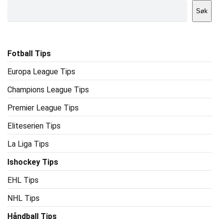
Søk
Fotball Tips
Europa League Tips
Champions League Tips
Premier League Tips
Eliteserien Tips
La Liga Tips
Ishockey Tips
EHL Tips
NHL Tips
Håndball Tips