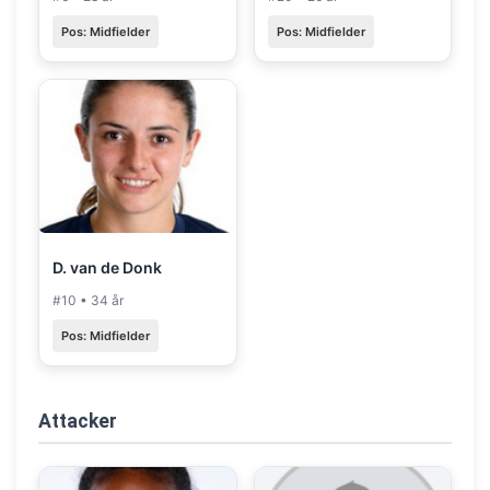
Pos: Midfielder
Pos: Midfielder
D. van de Donk
#10 • 34 år
Pos: Midfielder
Attacker