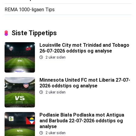
REMA 1000-ligaen Tips
Siste Tippetips
Louisville City mot Trinidad and Tobago
26-07-2026 oddstips og analyse
2 uker siden
Minnesota United FC mot Liberia 27-07-
2026 oddstips og analyse
2 uker siden
Podlasie Biała Podlaska mot Antigua
and Barbuda 22-07-2026 oddstips og
analyse
2 uker siden