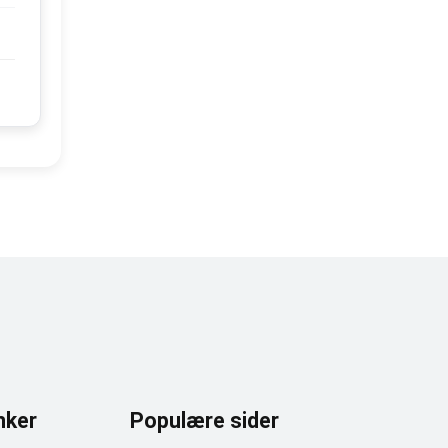
nker
Populære sider