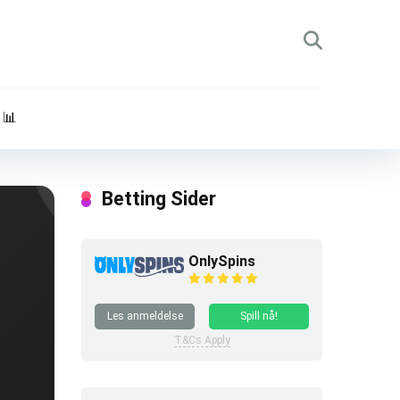
 📊
Betting Sider
OnlySpins
Les anmeldelse
Spill nå!
T&Cs Apply