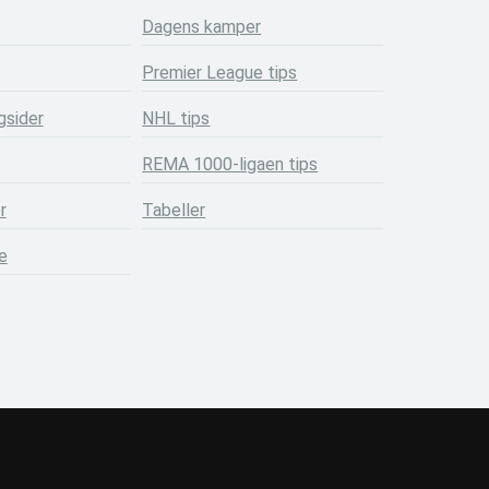
Dagens kamper
Premier League tips
gsider
NHL tips
REMA 1000-ligaen tips
r
Tabeller
e