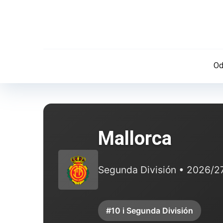
Od
Mallorca
Segunda División • 2026/2
#10 i Segunda División