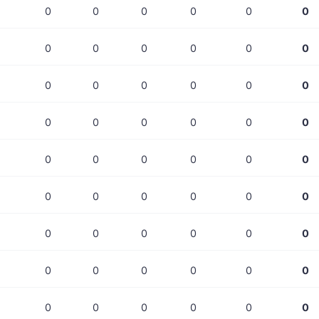
0
0
0
0
0
0
0
0
0
0
0
0
0
0
0
0
0
0
0
0
0
0
0
0
0
0
0
0
0
0
0
0
0
0
0
0
0
0
0
0
0
0
0
0
0
0
0
0
0
0
0
0
0
0