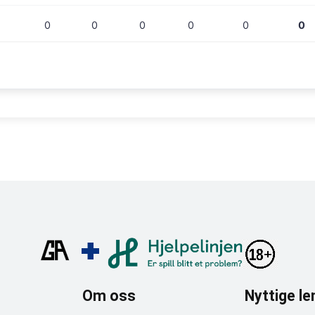
0
0
0
0
0
0
Om oss
Nyttige le