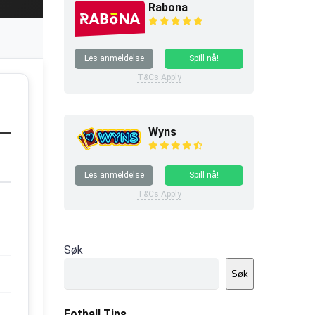
Rabona
Les anmeldelse
Spill nå!
T&Cs Apply
Wyns
Les anmeldelse
Spill nå!
T&Cs Apply
Søk
Søk
Fotball Tips