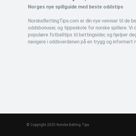
Norges nye spillguide med beste oddstips
NorskeBettingTips.com er din nye veiviser til de b
oddsbonuser, og tippeskole for norske spillere. Vi d
populære fotballtips til bettingsider, og hjelper d
navigere i oddsverdenen på en trygg og informert 
© Copyright 2025 Norske Betting Tips