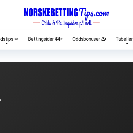
dstips ✏
Bettingsider 🎰⭐
Oddsbonuser 🎁
Tabeller
7