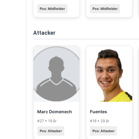
Pos: Midfielder
Pos: Midfielder
Attacker
Marc Domenech
Fuentes
#27 • 19 år
#18 • 29 år
Pos: Attacker
Pos: Attacker