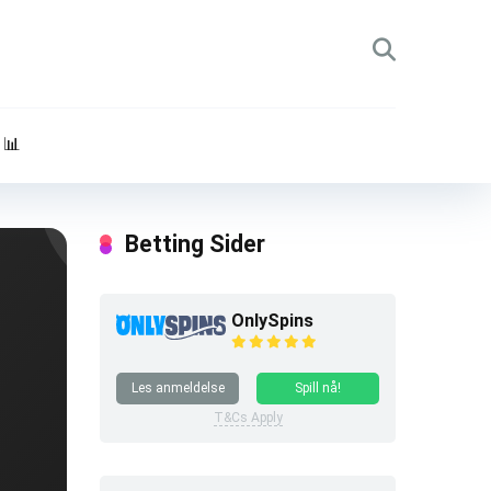
 📊
Betting Sider
OnlySpins
Les anmeldelse
Spill nå!
T&Cs Apply