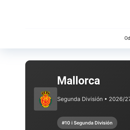
Od
Mallorca
Segunda División • 2026/2
#10 i Segunda División