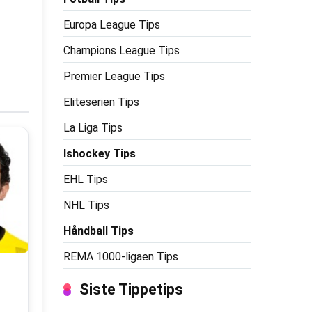
Europa League Tips
Champions League Tips
Premier League Tips
Eliteserien Tips
La Liga Tips
Ishockey Tips
EHL Tips
NHL Tips
Håndball Tips
REMA 1000-ligaen Tips
Siste Tippetips