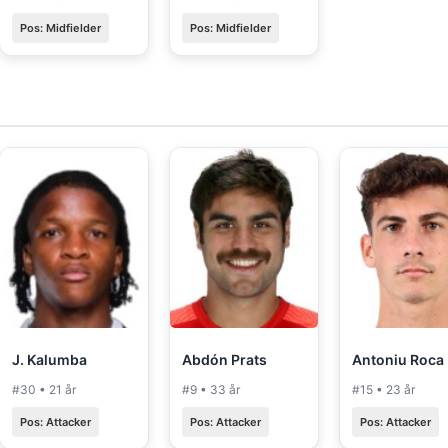
Pos: Midfielder
Pos: Midfielder
J. Kalumba
Abdón Prats
Antoniu Roca
#30 • 21 år
#9 • 33 år
#15 • 23 år
Pos: Attacker
Pos: Attacker
Pos: Attacker