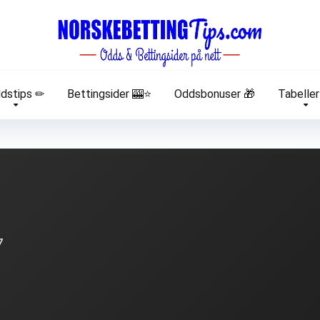
dstips ✏
Bettingsider 🎰⭐
Oddsbonuser 🎁
Tabeller
7