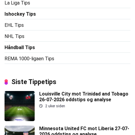
La Liga Tips
Ishockey Tips
EHL Tips
NHL Tips
Håndball Tips
REMA 1000-ligaen Tips
Siste Tippetips
Louisville City mot Trinidad and Tobago
26-07-2026 oddstips og analyse
2 uker siden
Minnesota United FC mot Liberia 27-07-
2026 oddstips og analyse