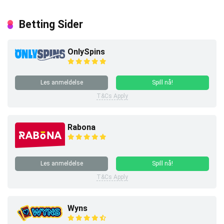
Betting Sider
OnlySpins
Les anmeldelse
Spill nå!
T&Cs Apply
Rabona
Les anmeldelse
Spill nå!
T&Cs Apply
Wyns