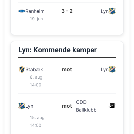
3 - 2
Ranheim
Lyn
19. jun
Lyn: Kommende kamper
mot
Stabæk
Lyn
8. aug
14:00
ODD
mot
Lyn
Ballklubb
15. aug
14:00