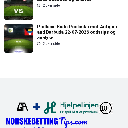
2 uker siden
Podlasie Biała Podlaska mot Antigua
and Barbuda 22-07-2026 oddstips og
analyse
2 uker siden