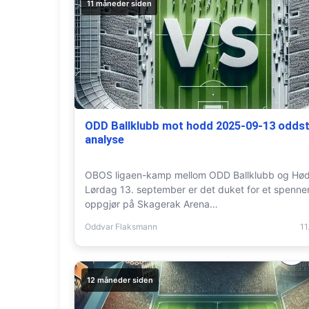
11 måneder siden
ODD Ballklubb mot hodd 2025-09-13 oddst
analyse
OBOS ligaen-kamp mellom ODD Ballklubb og Hø
Lørdag 13. september er det duket for et spenn
oppgjør på Skagerak Arena…
Oddvar Flaksmann
11
12 måneder siden