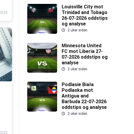
Louisville City mot
Trinidad and Tobago
2025
26-07-2026 oddstips
og analyse
2 uker siden
Minnesota United
FC mot Liberia 27-
07-2026 oddstips og
analyse
2 uker siden
Podlasie Biała
Podlaska mot
Antigua and
Barbuda 22-07-2026
oddstips og analyse
2 uker siden
2025