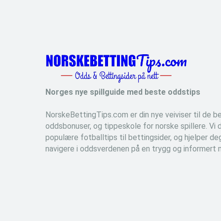
Norges nye spillguide med beste oddstips
NorskeBettingTips.com er din nye veiviser til de b
oddsbonuser, og tippeskole for norske spillere. Vi d
populære fotballtips til bettingsider, og hjelper d
navigere i oddsverdenen på en trygg og informert 