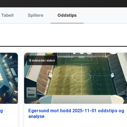
Tabell
Spillere
Oddstips
9 måneder siden
og
Egersund mot hodd 2025-11-01 oddstips og
analyse