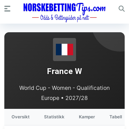
France W
World Cup - Women - Qualification
Europe • 2027/28
Oversikt
Statistikk
Kamper
Tabell