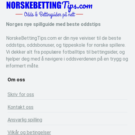
Norges nye spillguide med beste oddstips
NorskeBettingTips.com er din nye veiviser til de beste
oddstips, oddsbonuser, og tippeskole for norske spillere.
Vi dekker alt fra populære fotballtips til bettingsider, og
hjelper deg med å navigere i oddsverdenen på en trygg og
informert måte.
Om oss
Skriv for oss
Kontakt oss
Ansvarlig spilling
Vilkår og betingelser