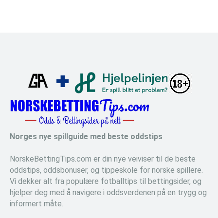
Norges nye spillguide med beste oddstips
NorskeBettingTips.com er din nye veiviser til de beste
oddstips, oddsbonuser, og tippeskole for norske spillere.
Vi dekker alt fra populære fotballtips til bettingsider, og
hjelper deg med å navigere i oddsverdenen på en trygg og
informert måte.