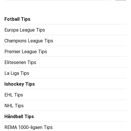
Fotball Tips
Europa League Tips
Champions League Tips
Premier League Tips
Eliteserien Tips
La Liga Tips
Ishockey Tips
EHL Tips
NHL Tips
Håndball Tips
REMA 1000-ligaen Tips