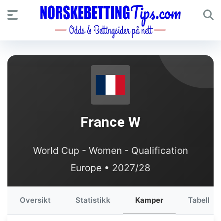
France W
World Cup - Women - Qualification
Europe • 2027/28
Oversikt
Statistikk
Kamper
Tabell