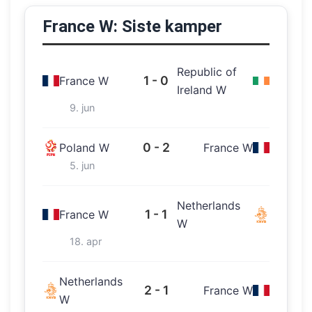
France W: Siste kamper
Republic of
1 - 0
France W
Ireland W
9. jun
0 - 2
Poland W
France W
5. jun
Netherlands
1 - 1
France W
W
18. apr
Netherlands
2 - 1
France W
W