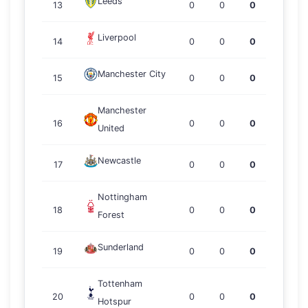
Leeds
13
0
0
0
Liverpool
14
0
0
0
Manchester City
15
0
0
0
Manchester
16
0
0
0
United
Newcastle
17
0
0
0
Nottingham
18
0
0
0
Forest
Sunderland
19
0
0
0
Tottenham
20
0
0
0
Hotspur