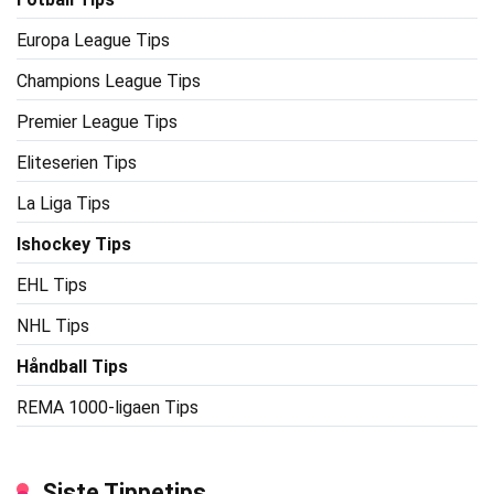
Europa League Tips
Champions League Tips
Premier League Tips
Eliteserien Tips
La Liga Tips
Ishockey Tips
EHL Tips
NHL Tips
Håndball Tips
REMA 1000-ligaen Tips
Siste Tippetips