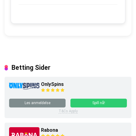
Betting Sider
OnlySpins
Les anmeldelse
Spill nå!
T&Cs Apply
Rabona