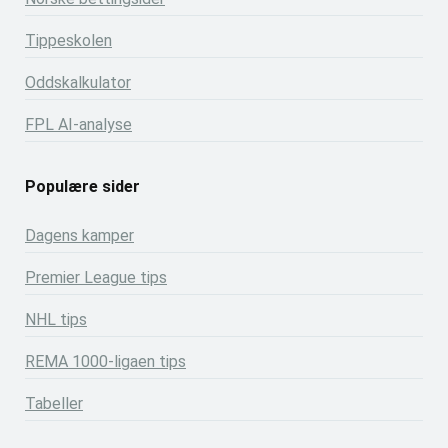
Tippeskolen
Oddskalkulator
FPL AI-analyse
Populære sider
Dagens kamper
Premier League tips
NHL tips
REMA 1000-ligaen tips
Tabeller