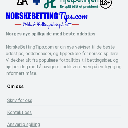
Norges nye spillguide med beste oddstips
NorskeBettingTips.com er din nye veiviser til de beste
oddstips, oddsbonuser, og tippeskole for norske spillere.
Vi dekker alt fra populære fotballtips til bettingsider, og
hjelper deg med å navigere i oddsverdenen på en trygg og
informert måte.
Om oss
Skriv for oss
Kontakt oss
Ansvarlig spilling