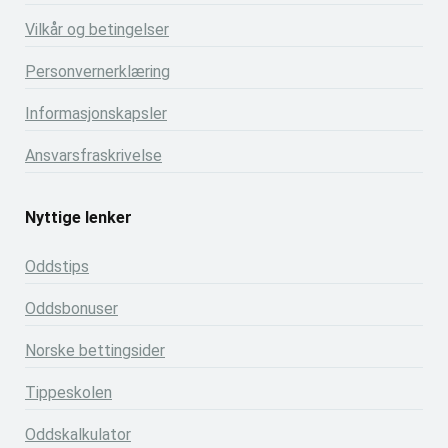
Vilkår og betingelser
Personvernerklæring
Informasjonskapsler
Ansvarsfraskrivelse
Nyttige lenker
Oddstips
Oddsbonuser
Norske bettingsider
Tippeskolen
Oddskalkulator