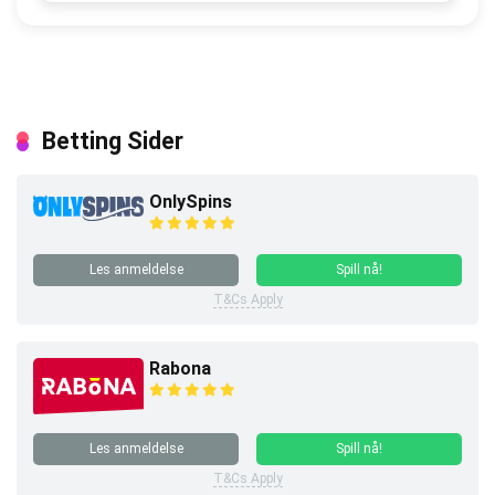
Betting Sider
OnlySpins
Les anmeldelse
Spill nå!
T&Cs Apply
Rabona
Les anmeldelse
Spill nå!
T&Cs Apply