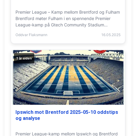
Premier League – Kamp mellom Brentford og Fulham
Brentford møter Fulham i en spennende Premier
League-kamp på Gtech Community Stadium…
Oddvar Flaksmann
16.05.2025
1 år siden
Ipswich mot Brentford 2025-05-10 oddstips
og analyse
Premier League-kamp mellom Ipswich og Brentford