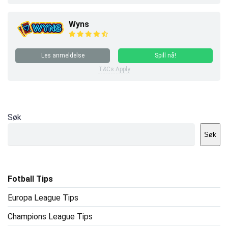
Wyns
Les anmeldelse
Spill nå!
T&Cs Apply
Søk
Søk
Fotball Tips
Europa League Tips
Champions League Tips