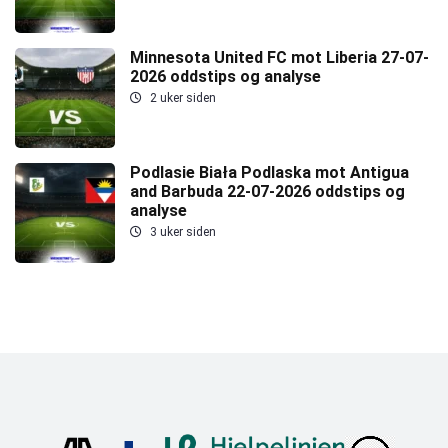
Minnesota United FC mot Liberia 27-07-
2026 oddstips og analyse
2 uker siden
Podlasie Biała Podlaska mot Antigua
and Barbuda 22-07-2026 oddstips og
analyse
3 uker siden