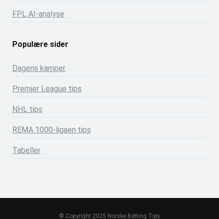
FPL AI-analyse
Populære sider
Dagens kamper
Premier League tips
NHL tips
REMA 1000-ligaen tips
Tabeller
© Copyright 2025 Norske Betting Tips