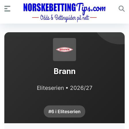
Brann
Eliteserien • 2026/27
#6 i Eliteserien