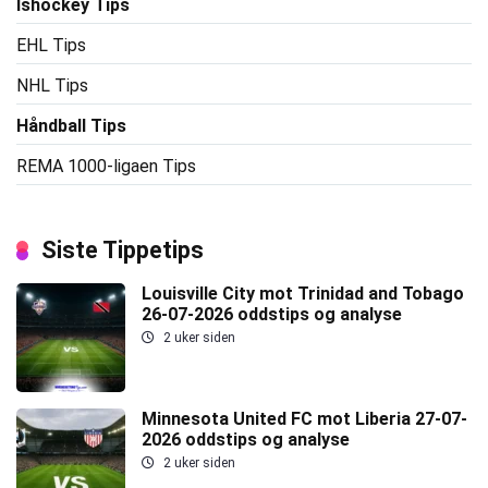
Ishockey Tips
EHL Tips
NHL Tips
Håndball Tips
REMA 1000-ligaen Tips
Siste Tippetips
Louisville City mot Trinidad and Tobago
26-07-2026 oddstips og analyse
2 uker siden
Minnesota United FC mot Liberia 27-07-
2026 oddstips og analyse
2 uker siden