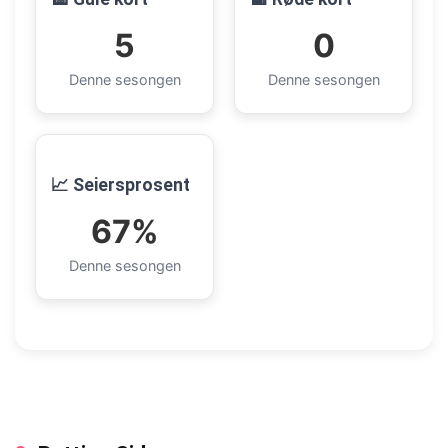
5
0
Denne sesongen
Denne sesongen
📈 Seiersprosent
67%
Denne sesongen