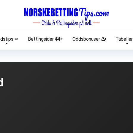
dstips ✏
Bettingsider 🎰⭐
Oddsbonuser 🎁
Tabeller
d