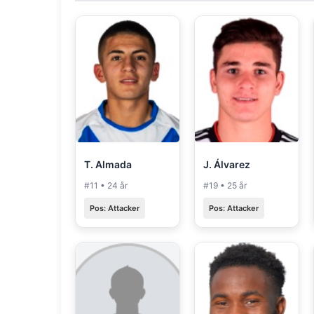
T. Almada
J. Álvarez
#11 • 24 år
#19 • 25 år
Pos: Attacker
Pos: Attacker