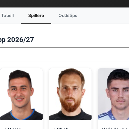
Tabell
Spillere
Oddstips
opp 2026/27