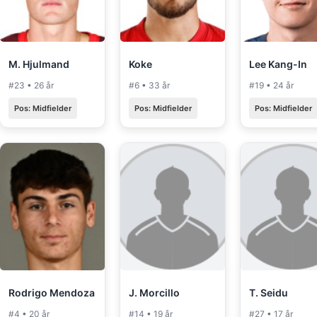
M. Hjulmand
Koke
Lee Kang-In
#23 • 26 år
#6 • 33 år
#19 • 24 år
Pos: Midfielder
Pos: Midfielder
Pos: Midfielder
Rodrigo Mendoza
J. Morcillo
T. Seidu
#4 • 20 år
#14 • 19 år
#27 • 17 år