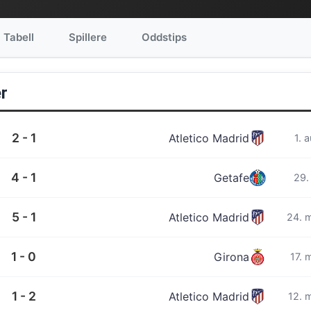
Tabell
Spillere
Oddstips
r
2 - 1
Atletico Madrid
1. 
4 - 1
Getafe
29. 
5 - 1
Atletico Madrid
24. 
1 - 0
Girona
17. 
1 - 2
Atletico Madrid
12. 