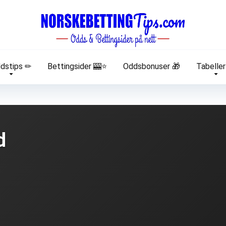
dstips ✏
Bettingsider 🎰⭐
Oddsbonuser 🎁
Tabeller
d