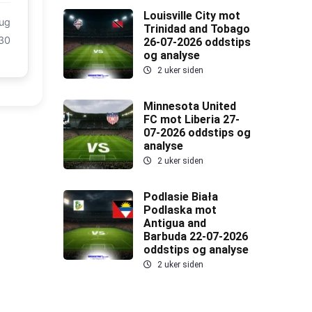
Louisville City mot
aug
Trinidad and Tobago
30
26-07-2026 oddstips
og analyse
2 uker siden
Minnesota United
FC mot Liberia 27-
07-2026 oddstips og
analyse
2 uker siden
Podlasie Biała
Podlaska mot
Antigua and
Barbuda 22-07-2026
oddstips og analyse
2 uker siden