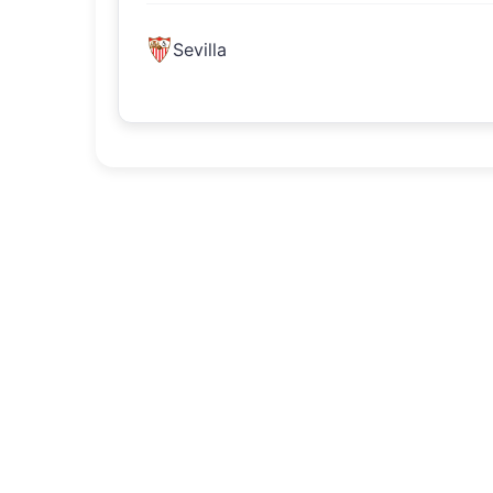
Sevilla